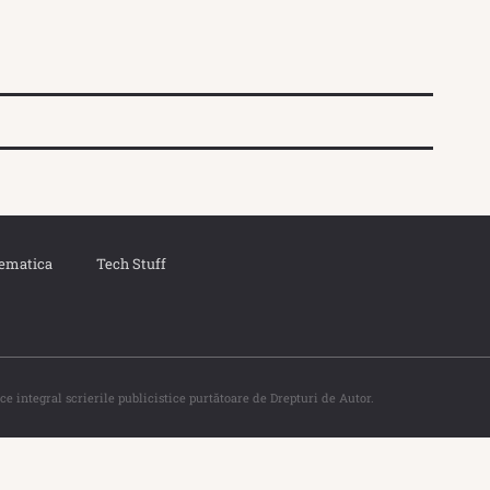
ematica
Tech Stuff
ce integral scrierile publicistice purtătoare de Drepturi de Autor.