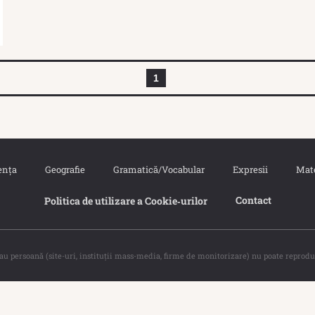
1
ența
Geografie
Gramatică/Vocabular
Expresii
Mat
Contact
Politica de utilizare a Cookie‐urilor
sau persoană (site-uri, instituţii mass-media, firme de monitorizare) nu poate reprodu