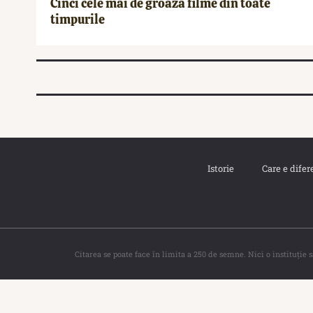
Cinci cele mai de groază filme din toate
timpurile
Istorie
Care e difer
Citarea se poate face în limita a 250 de semne. Nici o instituţie 