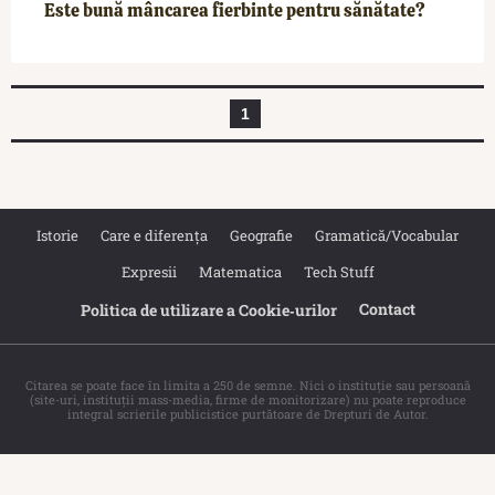
Este bună mâncarea fierbinte pentru sănătate?
1
Istorie
Care e diferența
Geografie
Gramatică/Vocabular
Expresii
Matematica
Tech Stuff
Contact
Politica de utilizare a Cookie‐urilor
Citarea se poate face în limita a 250 de semne. Nici o instituţie sau persoană
(site-uri, instituţii mass-media, firme de monitorizare) nu poate reproduce
integral scrierile publicistice purtătoare de Drepturi de Autor.