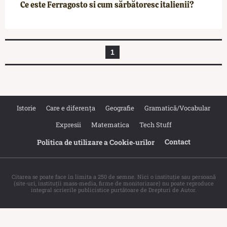
Ce este Ferragosto si cum sărbătoresc italienii?
1
Istorie
Care e diferența
Geografie
Gramatică/Vocabular
Expresii
Matematica
Tech Stuff
Contact
Politica de utilizare a Cookie‐urilor
Citarea se poate face în limita a 250 de semne. Nici o instituţie sau persoană
(site-uri, instituţii mass-media, firme de monitorizare) nu poate reproduce
integral scrierile publicistice purtătoare de Drepturi de Autor.