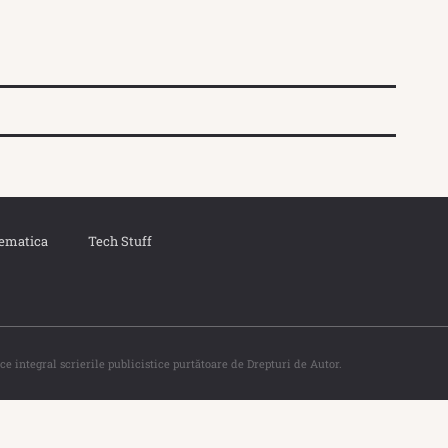
ematica
Tech Stuff
ce integral scrierile publicistice purtătoare de Drepturi de Autor.