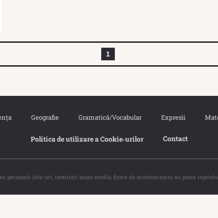
1
ența
Geografie
Gramatică/Vocabular
Expresii
Mat
Contact
Politica de utilizare a Cookie‐urilor
sau persoană (site-uri, instituţii mass-media, firme de monitorizare) nu poate reprodu