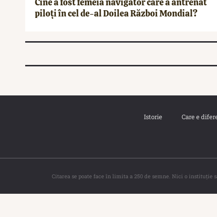
Cine a fost femeia navigator care a antrenat
piloți în cel de-al Doilea Război Mondial?
Istorie
Care e difer
Citarea se poate face în limita a 250 de semne. Nici o instituţie 