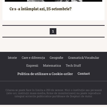
Ce s-a întâmplat azi, 25 octombrie?
1
Istorie
Care e diferența
Geografie
Gramatică/Vocabular
Expresii
Matematica
Tech Stuff
Contact
Politica de utilizare a Cookie‐urilor
Citarea se poate face în limita a 250 de semne. Nici o instituţie sau persoană
(site-uri, instituţii mass-media, firme de monitorizare) nu poate reproduce
integral scrierile publicistice purtătoare de Drepturi de Autor.