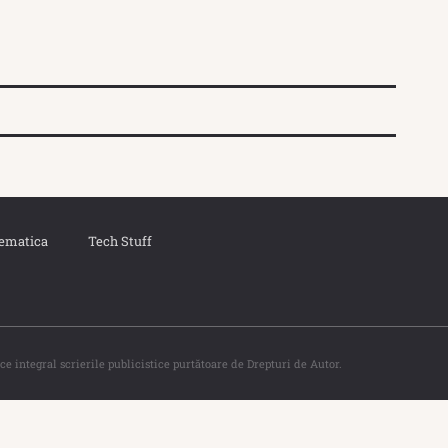
ematica
Tech Stuff
ce integral scrierile publicistice purtătoare de Drepturi de Autor.