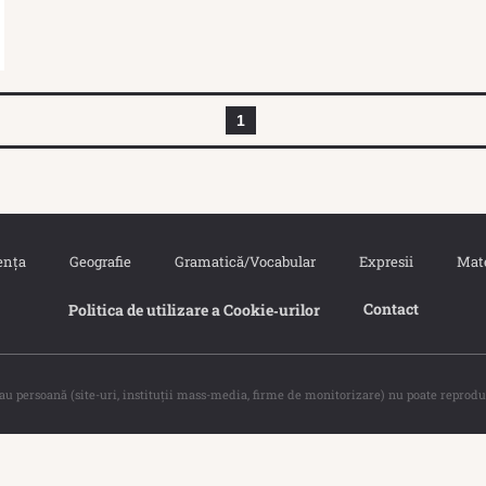
1
ența
Geografie
Gramatică/Vocabular
Expresii
Mat
Contact
Politica de utilizare a Cookie‐urilor
sau persoană (site-uri, instituţii mass-media, firme de monitorizare) nu poate reprodu