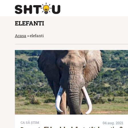
ELEFANTI
Acasa
»
elefanti
CA SĂ ȘTIM
04 aug. 2021