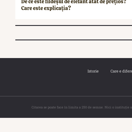
De ce este fildeșul de elefant atât de prețios?
Care este explicația?
Istorie
Care e difer
Citarea se poate face în limita a 250 de semne. Nici o instituţie 