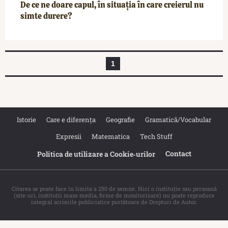
De ce ne doare capul, în situația în care creierul nu
simte durere?
1
Istorie
Care e diferența
Geografie
Gramatică/Vocabular
Expresii
Matematica
Tech Stuff
Contact
Politica de utilizare a Cookie‐urilor
Citarea se poate face în limita a 250 de semne. Nici o instituţie sau persoană
(site-uri, instituţii mass-media, firme de monitorizare) nu poate reproduce
integral scrierile publicistice purtătoare de Drepturi de Autor.