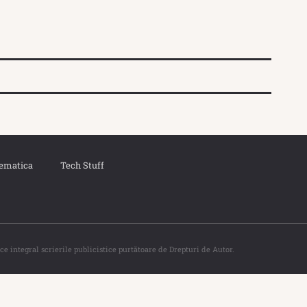
ematica
Tech Stuff
ce integral scrierile publicistice purtătoare de Drepturi de Autor.