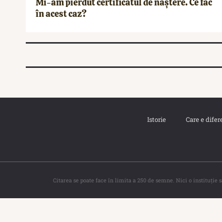
Mi-am pierdut certificatul de naștere. Ce fac
în acest caz?
Istorie
Care e difer
Citarea se poate face în limita a 250 de semne. Nici o instituţie 