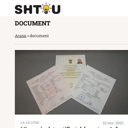
DOCUMENT
Acasa
»
document
CA SĂ ȘTIM
22 nov. 2022