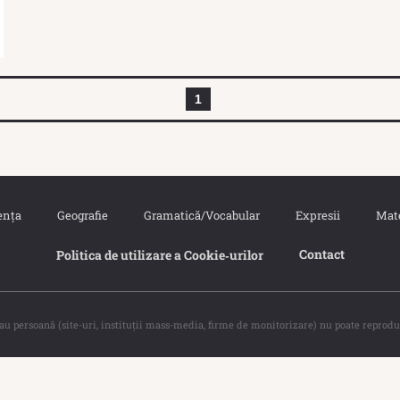
1
ența
Geografie
Gramatică/Vocabular
Expresii
Mat
Contact
Politica de utilizare a Cookie‐urilor
sau persoană (site-uri, instituţii mass-media, firme de monitorizare) nu poate reprodu