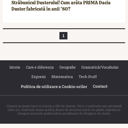
Străbunicul Dusterului! Cum arăta PRIMA Dacia
Duster fabricată în anii ’80?
1
Istorie
Care e diferența
Geografie
Gramatică/Vocabular
Expresii
Matematica
Tech Stuff
Contact
Politica de utilizare a Cookie‐urilor
Citarea se poate face în limita a 250 de semne. Nici o instituţie sau persoană
(site-uri, instituţii mass-media, firme de monitorizare) nu poate reproduce
integral scrierile publicistice purtătoare de Drepturi de Autor.