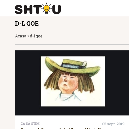
D-L GOE
Acasa
»
d-l goe
CA SĂ ȘTIM
05 sept. 2019