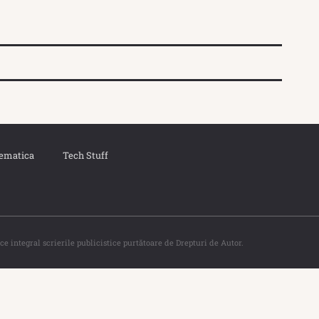
ematica
Tech Stuff
ce integral scrierile publicistice purtătoare de Drepturi de Autor.