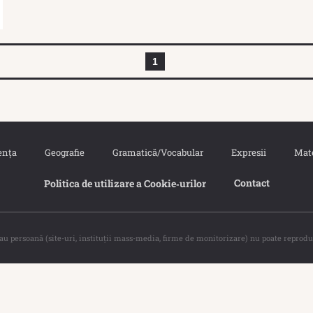
1
ența
Geografie
Gramatică/Vocabular
Expresii
Mat
Contact
Politica de utilizare a Cookie‐urilor
sau persoană (site-uri, instituţii mass-media, firme de monitorizare) nu poate reprodu