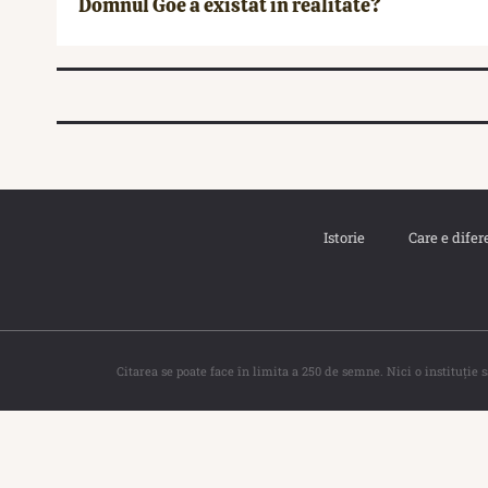
Domnul Goe a existat în realitate?
Istorie
Care e difer
Citarea se poate face în limita a 250 de semne. Nici o instituţie 