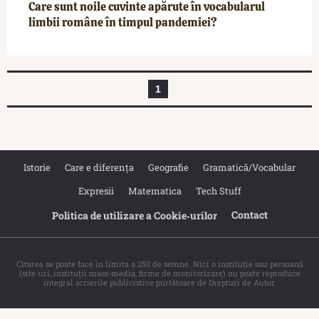
Care sunt noile cuvinte apărute în vocabularul
limbii române în timpul pandemiei?
1
Istorie
Care e diferența
Geografie
Gramatică/Vocabular
Expresii
Matematica
Tech Stuff
Contact
Politica de utilizare a Cookie‐urilor
Citarea se poate face în limita a 250 de semne. Nici o instituţie sau persoană
(site-uri, instituţii mass-media, firme de monitorizare) nu poate reproduce
integral scrierile publicistice purtătoare de Drepturi de Autor.