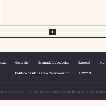
1
ența
Geografie
Gramatică/Vocabular
Expresii
Mat
Contact
Politica de utilizare a Cookie‐urilor
sau persoană (site-uri, instituţii mass-media, firme de monitorizare) nu poate reprodu