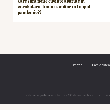
Care sunt noile cuvinte apărute în
vocabularul limbii române în timpul
pandemiei?
Istorie
Care e difer
Citarea se poate face în limita a 250 de semne. Nici o instituţie 