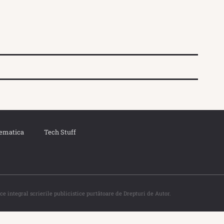
ematica
Tech Stuff
ce integral scrierile publicistice purtătoare de Drepturi de Autor.