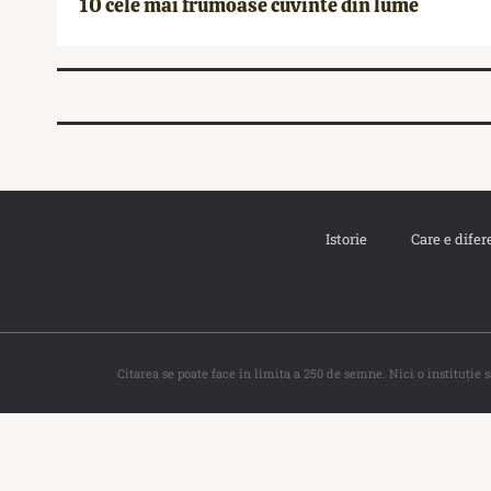
10 cele mai frumoase cuvinte din lume
Istorie
Care e difer
Citarea se poate face în limita a 250 de semne. Nici o instituţie 