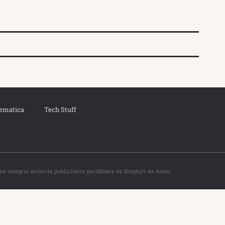
ematica
Tech Stuff
ce integral scrierile publicistice purtătoare de Drepturi de Autor.