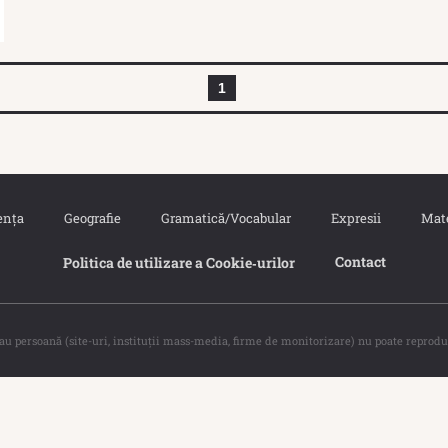
1
ența
Geografie
Gramatică/Vocabular
Expresii
Mat
Contact
Politica de utilizare a Cookie‐urilor
sau persoană (site-uri, instituţii mass-media, firme de monitorizare) nu poate reprodu