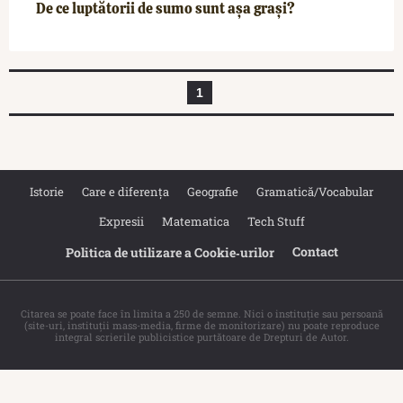
De ce luptătorii de sumo sunt așa grași?
1
Istorie
Care e diferența
Geografie
Gramatică/Vocabular
Expresii
Matematica
Tech Stuff
Contact
Politica de utilizare a Cookie‐urilor
Citarea se poate face în limita a 250 de semne. Nici o instituţie sau persoană
(site-uri, instituţii mass-media, firme de monitorizare) nu poate reproduce
integral scrierile publicistice purtătoare de Drepturi de Autor.