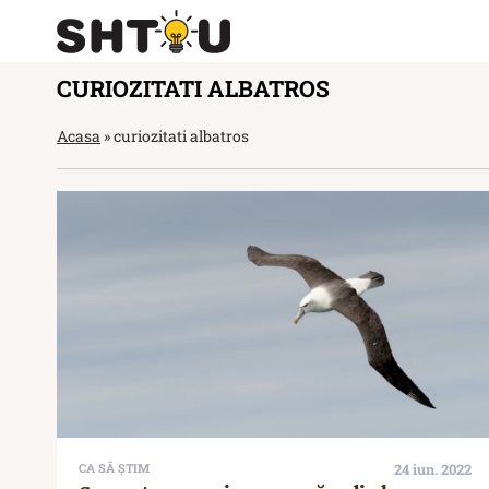
CURIOZITATI ALBATROS
Acasa
»
curiozitati albatros
CA SĂ ȘTIM
24 iun. 2022