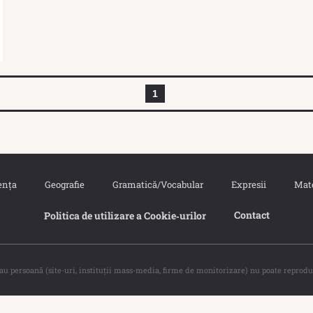
1
ența
Geografie
Gramatică/Vocabular
Expresii
Mat
Contact
Politica de utilizare a Cookie‐urilor
sau persoană (site-uri, instituţii mass-media, firme de monitorizare) nu poate reprodu