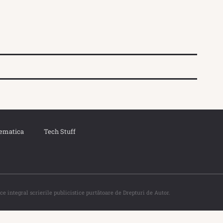
ematica
Tech Stuff
ce integral scrierile publicistice purtătoare de Drepturi de Autor.