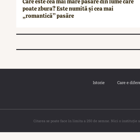
Care este cea mai mare pasăre din lume care
poate zbura? Este numită și cea mai
„romantică” pasăre
Istorie
Care e difer
Citarea se poate face în limita a 250 de semne. Nici o instituţie 