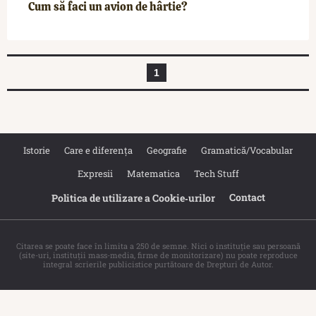
Cum să faci un avion de hârtie?
1
Istorie
Care e diferența
Geografie
Gramatică/Vocabular
Expresii
Matematica
Tech Stuff
Contact
Politica de utilizare a Cookie‐urilor
Citarea se poate face în limita a 250 de semne. Nici o instituţie sau persoană
(site-uri, instituţii mass-media, firme de monitorizare) nu poate reproduce
integral scrierile publicistice purtătoare de Drepturi de Autor.