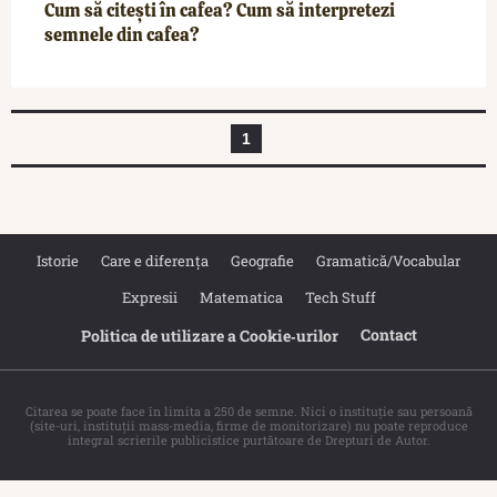
Cum să citești în cafea? Cum să interpretezi
semnele din cafea?
1
Istorie
Care e diferența
Geografie
Gramatică/Vocabular
Expresii
Matematica
Tech Stuff
Contact
Politica de utilizare a Cookie‐urilor
Citarea se poate face în limita a 250 de semne. Nici o instituţie sau persoană
(site-uri, instituţii mass-media, firme de monitorizare) nu poate reproduce
integral scrierile publicistice purtătoare de Drepturi de Autor.