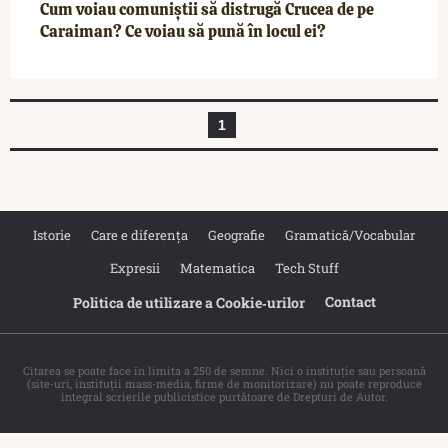
Cum voiau comuniștii să distrugă Crucea de pe
Caraiman? Ce voiau să pună în locul ei?
1
Istorie
Care e diferența
Geografie
Gramatică/Vocabular
Expresii
Matematica
Tech Stuff
Contact
Politica de utilizare a Cookie‐urilor
Citarea se poate face în limita a 250 de semne. Nici o instituţie sau persoană
(site-uri, instituţii mass-media, firme de monitorizare) nu poate reproduce
integral scrierile publicistice purtătoare de Drepturi de Autor.