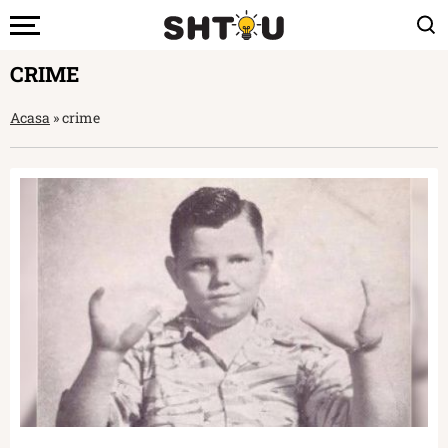
CRIME
Acasa
»
crime