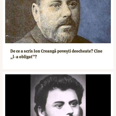
De ce a scris Ion Creangă povești deocheate? Cine
„l-a obligat”?