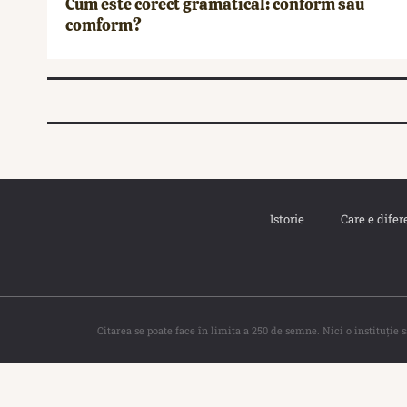
Cum este corect gramatical: conform sau
comform?
Istorie
Care e difer
Citarea se poate face în limita a 250 de semne. Nici o instituţie 