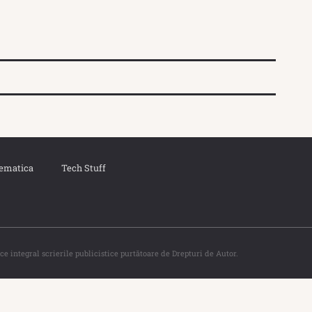
ematica
Tech Stuff
ce integral scrierile publicistice purtătoare de Drepturi de Autor.