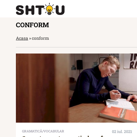
CONFORM
Acasa
»
conform
GRAMATICĂ/VOCABULAR
02 iul. 2021