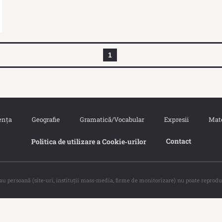
1
ența
Geografie
Gramatică/Vocabular
Expresii
Mat
Contact
Politica de utilizare a Cookie‐urilor
sau persoană (site-uri, instituţii mass-media, firme de monitorizare) nu poate reprodu