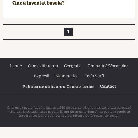
Cine a inventat busola?
1
Istorie
Care e diferența
Geografie
Gramatică/Vocabular
Expresii
Matematica
Tech Stuff
Contact
Politica de utilizare a Cookie‐urilor
Citarea se poate face în limita a 250 de semne. Nici o instituţie sau persoană
(site-uri, instituţii mass-media, firme de monitorizare) nu poate reproduce
integral scrierile publicistice purtătoare de Drepturi de Autor.