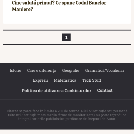
Cine salută primul? Ce spune Codul Bunelor
Maniere?
1
Istorie
Care e diferența
Geografie
Gramatică/Vocabular
Expresii
Matematica
Tech Stuff
Contact
Politica de utilizare a Cookie‐urilor
Citarea se poate face în limita a 250 de semne. Nici o instituţie sau persoană
(site-uri, instituţii mass-media, firme de monitorizare) nu poate reproduce
integral scrierile publicistice purtătoare de Drepturi de Autor.