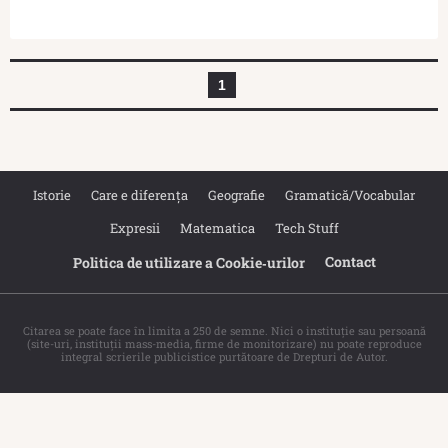
1
Istorie
Care e diferența
Geografie
Gramatică/Vocabular
Expresii
Matematica
Tech Stuff
Contact
Politica de utilizare a Cookie‐urilor
Citarea se poate face în limita a 250 de semne. Nici o instituţie sau persoană
(site-uri, instituţii mass-media, firme de monitorizare) nu poate reproduce
integral scrierile publicistice purtătoare de Drepturi de Autor.