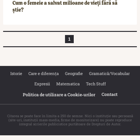
Cum o femeie a salvat milioane de vieți fără să
știe?
1
Istorie
Care e diferența
Geografie
Gramatică/Vocabular
Expresii
Matematica
Tech Stuff
Contact
Politica de utilizare a Cookie‐urilor
Citarea se poate face în limita a 250 de semne. Nici o instituţie sau persoană
(site-uri, instituţii mass-media, firme de monitorizare) nu poate reproduce
integral scrierile publicistice purtătoare de Drepturi de Autor.