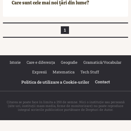
Care sunt cele mai noi țări din lume?
1
Istorie
Care e diferența
Geografie
Gramatică/Vocabular
Expresii
Matematica
Tech Stuff
Contact
Politica de utilizare a Cookie‐urilor
Citarea se poate face în limita a 250 de semne. Nici o instituţie sau persoană
(site-uri, instituţii mass-media, firme de monitorizare) nu poate reproduce
integral scrierile publicistice purtătoare de Drepturi de Autor.