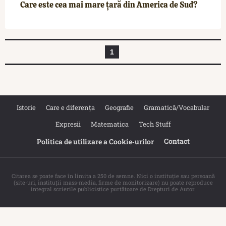
Care este cea mai mare țară din America de Sud?
1
Istorie
Care e diferența
Geografie
Gramatică/Vocabular
Expresii
Matematica
Tech Stuff
Contact
Politica de utilizare a Cookie‐urilor
Citarea se poate face în limita a 250 de semne. Nici o instituţie sau persoană
(site-uri, instituţii mass-media, firme de monitorizare) nu poate reproduce
integral scrierile publicistice purtătoare de Drepturi de Autor.