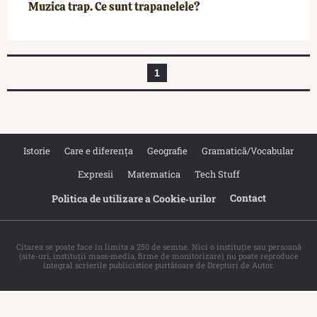
Muzica trap. Ce sunt trapanelele?
1
Istorie
Care e diferența
Geografie
Gramatică/Vocabular
Expresii
Matematica
Tech Stuff
Contact
Politica de utilizare a Cookie‐urilor
Citarea se poate face în limita a 250 de semne. Nici o instituţie sau persoană
(site-uri, instituţii mass-media, firme de monitorizare) nu poate reproduce
integral scrierile publicistice purtătoare de Drepturi de Autor.