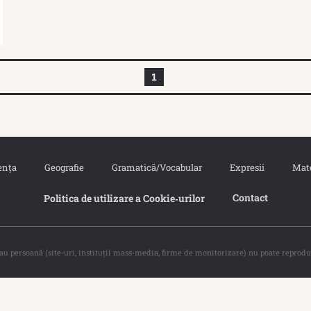
1
ența
Geografie
Gramatică/Vocabular
Expresii
Mat
Contact
Politica de utilizare a Cookie‐urilor
sau persoană (site-uri, instituţii mass-media, firme de monitorizare) nu poate reprodu