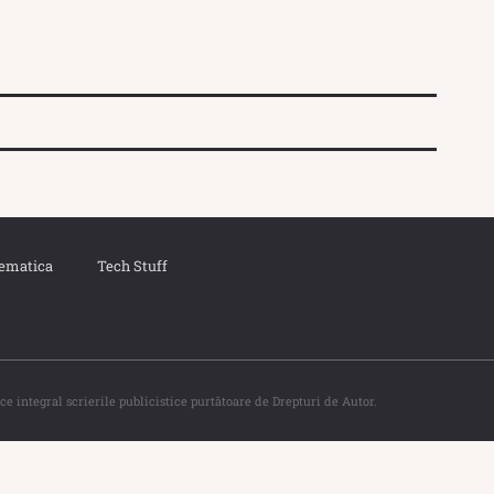
ematica
Tech Stuff
ce integral scrierile publicistice purtătoare de Drepturi de Autor.