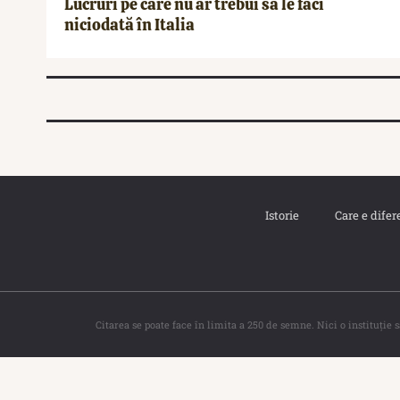
Lucruri pe care nu ar trebui să le faci
niciodată în Italia
Istorie
Care e difer
Citarea se poate face în limita a 250 de semne. Nici o instituţie 