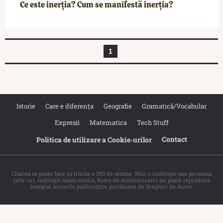
Ce este inerția? Cum se manifestă inerția?
1
Istorie
Care e diferența
Geografie
Gramatică/Vocabular
Expresii
Matematica
Tech Stuff
Contact
Politica de utilizare a Cookie‐urilor
Citarea se poate face în limita a 250 de semne. Nici o instituţie sau persoană
(site-uri, instituţii mass-media, firme de monitorizare) nu poate reproduce
integral scrierile publicistice purtătoare de Drepturi de Autor.