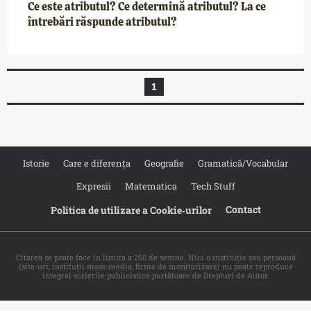
Ce este atributul? Ce determină atributul? La ce
întrebări răspunde atributul?
1
Istorie
Care e diferența
Geografie
Gramatică/Vocabular
Expresii
Matematica
Tech Stuff
Contact
Politica de utilizare a Cookie‐urilor
Citarea se poate face în limita a 250 de semne. Nici o instituţie sau persoană
(site-uri, instituţii mass-media, firme de monitorizare) nu poate reproduce
integral scrierile publicistice purtătoare de Drepturi de Autor.