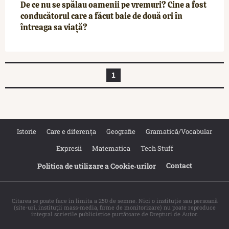
De ce nu se spălau oamenii pe vremuri? Cine a fost
conducătorul care a făcut baie de două ori în
întreaga sa viață?
1
Istorie
Care e diferența
Geografie
Gramatică/Vocabular
Expresii
Matematica
Tech Stuff
Contact
Politica de utilizare a Cookie‐urilor
Citarea se poate face în limita a 250 de semne. Nici o instituţie sau persoană
(site-uri, instituţii mass-media, firme de monitorizare) nu poate reproduce
integral scrierile publicistice purtătoare de Drepturi de Autor.