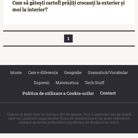
Cum să gătești cartofi prăjiți crocanți la exterior și
moi la interior?
1
Istorie
Care e diferența
Geografie
Gramatică/Vocabular
Expresii
Matematica
Tech Stuff
Contact
Politica de utilizare a Cookie‐urilor
Citarea se poate face în limita a 250 de semne. Nici o instituţie sau persoană
(site-uri, instituţii mass-media, firme de monitorizare) nu poate reproduce
integral scrierile publicistice purtătoare de Drepturi de Autor.