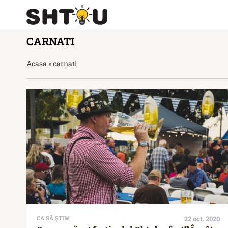
CARNATI
Acasa
»
carnati
CA SĂ ȘTIM
22 oct. 2020