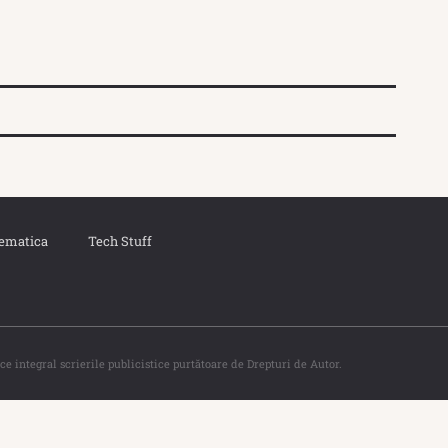
ematica
Tech Stuff
ce integral scrierile publicistice purtătoare de Drepturi de Autor.