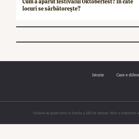
Cum a apărut festivalul Oktoberfest? În câte
locuri se sărbătorește?
Istorie
Care e difer
Citarea se poate face în limita a 250 de semne. Nici o instituţie 