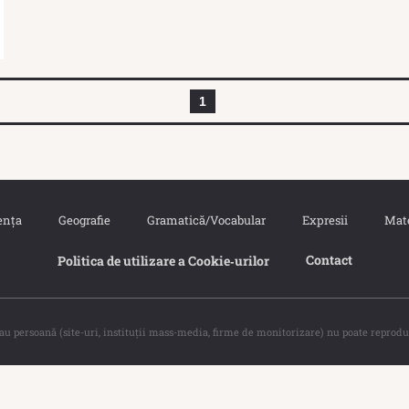
1
ența
Geografie
Gramatică/Vocabular
Expresii
Mat
Contact
Politica de utilizare a Cookie‐urilor
sau persoană (site-uri, instituţii mass-media, firme de monitorizare) nu poate reprodu