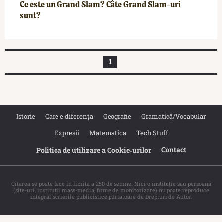
Ce este un Grand Slam? Câte Grand Slam-uri
sunt?
1
Istorie
Care e diferența
Geografie
Gramatică/Vocabular
Expresii
Matematica
Tech Stuff
Contact
Politica de utilizare a Cookie‐urilor
Citarea se poate face în limita a 250 de semne. Nici o instituţie sau persoană
(site-uri, instituţii mass-media, firme de monitorizare) nu poate reproduce
integral scrierile publicistice purtătoare de Drepturi de Autor.