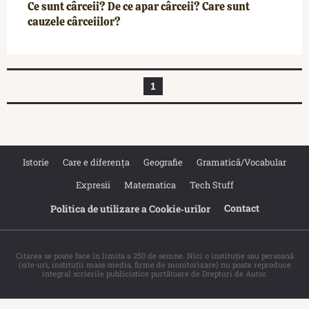
Ce sunt cârceii? De ce apar cârceii? Care sunt
cauzele cârceiilor?
1
Istorie
Care e diferența
Geografie
Gramatică/Vocabular
Expresii
Matematica
Tech Stuff
Contact
Politica de utilizare a Cookie‐urilor
Citarea se poate face în limita a 250 de semne. Nici o instituţie sau persoană
(site-uri, instituţii mass-media, firme de monitorizare) nu poate reproduce
integral scrierile publicistice purtătoare de Drepturi de Autor.