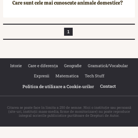
Care sunt cele mai cunoscute animale domestice?
1
Istorie
Care e diferența
Geografie
Gramatică/Vocabular
Expresii
Matematica
Tech Stuff
Contact
Politica de utilizare a Cookie‐urilor
Citarea se poate face în limita a 250 de semne. Nici o instituţie sau persoană
(site-uri, instituţii mass-media, firme de monitorizare) nu poate reproduce
integral scrierile publicistice purtătoare de Drepturi de Autor.