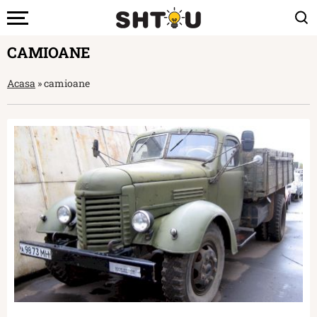
CAMIOANE
Acasa
»
camioane