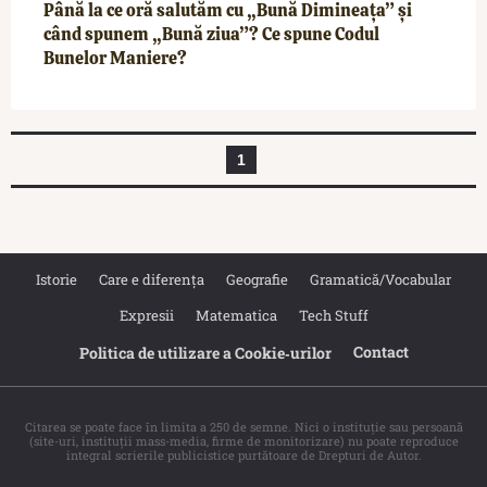
Până la ce oră salutăm cu „Bună Dimineața” și
când spunem „Bună ziua”? Ce spune Codul
Bunelor Maniere?
1
Istorie
Care e diferența
Geografie
Gramatică/Vocabular
Expresii
Matematica
Tech Stuff
Contact
Politica de utilizare a Cookie‐urilor
Citarea se poate face în limita a 250 de semne. Nici o instituţie sau persoană
(site-uri, instituţii mass-media, firme de monitorizare) nu poate reproduce
integral scrierile publicistice purtătoare de Drepturi de Autor.