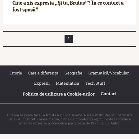
Cine a zis expresia „Și tu, Brutus”? În ce context a
fost spusă?
1
Istorie
Care e diferența
Geografie
Gramatică/Vocabular
Expresii
Matematica
Tech Stuff
Contact
Politica de utilizare a Cookie‐urilor
Citarea se poate face în limita a 250 de semne. Nici o instituţie sau persoană
(site-uri, instituţii mass-media, firme de monitorizare) nu poate reproduce
integral scrierile publicistice purtătoare de Drepturi de Autor.