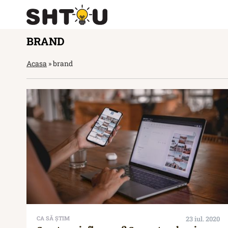
BRAND
Acasa
»
brand
CA SĂ ȘTIM
23 iul. 2020