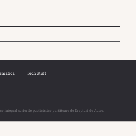
ematica
Tech Stuff
ce integral scrierile publicistice purtătoare de Drepturi de Autor.