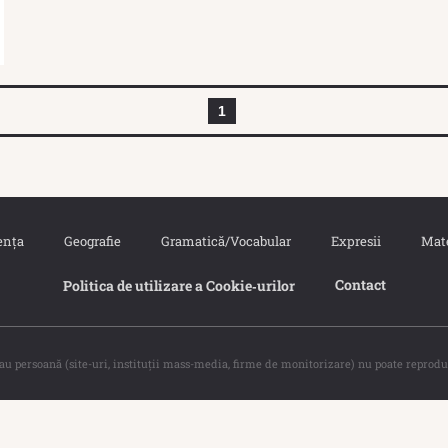
1
ența
Geografie
Gramatică/Vocabular
Expresii
Mat
Contact
Politica de utilizare a Cookie‐urilor
sau persoană (site-uri, instituţii mass-media, firme de monitorizare) nu poate reprodu