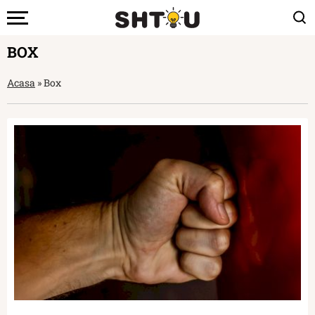
BOX
Acasa
»
Box