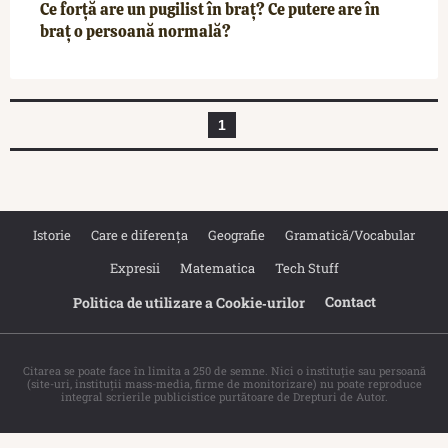
Ce forță are un pugilist în braț? Ce putere are în
braț o persoană normală?
1
Istorie
Care e diferența
Geografie
Gramatică/Vocabular
Expresii
Matematica
Tech Stuff
Contact
Politica de utilizare a Cookie‐urilor
Citarea se poate face în limita a 250 de semne. Nici o instituţie sau persoană
(site-uri, instituţii mass-media, firme de monitorizare) nu poate reproduce
integral scrierile publicistice purtătoare de Drepturi de Autor.