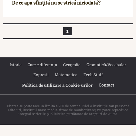
De ce apa sfințită nu se strică niciodată?
1
Istorie
Care e diferența
Geografie
Gramatică/Vocabular
Expresii
Matematica
Tech Stuff
Contact
Politica de utilizare a Cookie‐urilor
Citarea se poate face în limita a 250 de semne. Nici o instituţie sau persoană
(site-uri, instituţii mass-media, firme de monitorizare) nu poate reproduce
integral scrierile publicistice purtătoare de Drepturi de Autor.