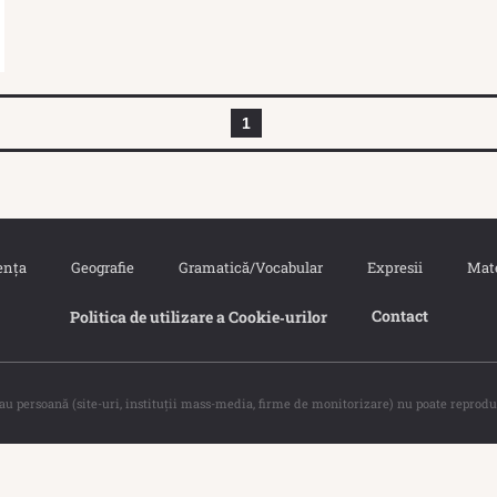
1
ența
Geografie
Gramatică/Vocabular
Expresii
Mat
Contact
Politica de utilizare a Cookie‐urilor
sau persoană (site-uri, instituţii mass-media, firme de monitorizare) nu poate reprodu