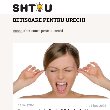
BETISOARE PENTRU URECHI
Acasa
»
betisoare pentru urechi
CA SĂ ȘTIM
17 ian. 2022