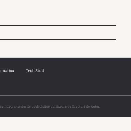
ematica
Tech Stuff
ce integral scrierile publicistice purtătoare de Drepturi de Autor.