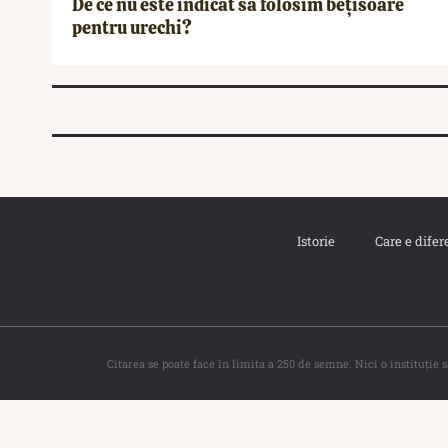
De ce nu este indicat să folosim bețisoare
pentru urechi?
Istorie
Care e difer
Citarea se poate face în limita a 250 de semne. Nici o instituţie 