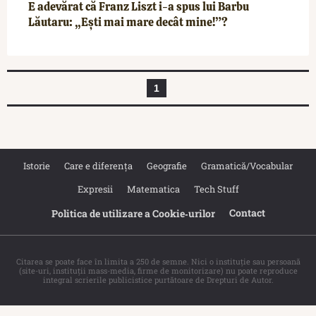
E adevărat că Franz Liszt i-a spus lui Barbu
Lăutaru: „Ești mai mare decât mine!”?
1
Istorie
Care e diferența
Geografie
Gramatică/Vocabular
Expresii
Matematica
Tech Stuff
Contact
Politica de utilizare a Cookie‐urilor
Citarea se poate face în limita a 250 de semne. Nici o instituţie sau persoană
(site-uri, instituţii mass-media, firme de monitorizare) nu poate reproduce
integral scrierile publicistice purtătoare de Drepturi de Autor.