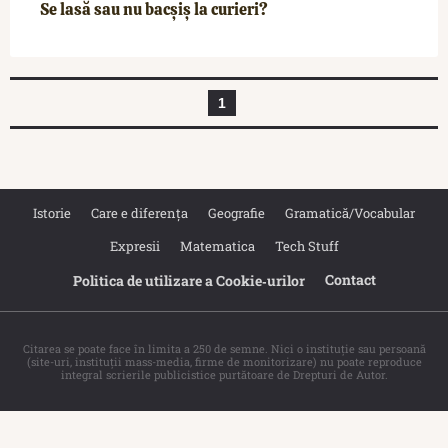
Se lasă sau nu bacșiș la curieri?
1
Istorie
Care e diferența
Geografie
Gramatică/Vocabular
Expresii
Matematica
Tech Stuff
Contact
Politica de utilizare a Cookie‐urilor
Citarea se poate face în limita a 250 de semne. Nici o instituţie sau persoană
(site-uri, instituţii mass-media, firme de monitorizare) nu poate reproduce
integral scrierile publicistice purtătoare de Drepturi de Autor.