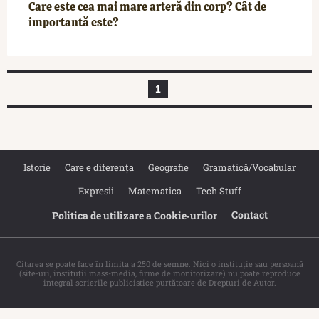
Care este cea mai mare arteră din corp? Cât de
importantă este?
1
Istorie
Care e diferența
Geografie
Gramatică/Vocabular
Expresii
Matematica
Tech Stuff
Contact
Politica de utilizare a Cookie‐urilor
Citarea se poate face în limita a 250 de semne. Nici o instituţie sau persoană
(site-uri, instituţii mass-media, firme de monitorizare) nu poate reproduce
integral scrierile publicistice purtătoare de Drepturi de Autor.