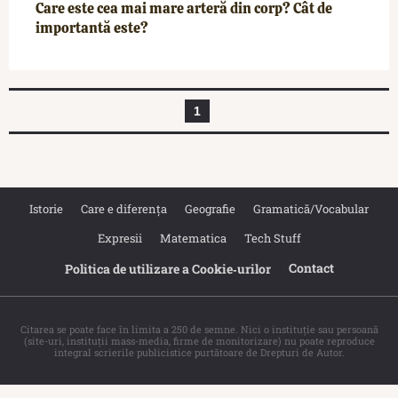
Care este cea mai mare arteră din corp? Cât de
importantă este?
1
Istorie
Care e diferența
Geografie
Gramatică/Vocabular
Expresii
Matematica
Tech Stuff
Contact
Politica de utilizare a Cookie‐urilor
Citarea se poate face în limita a 250 de semne. Nici o instituţie sau persoană
(site-uri, instituţii mass-media, firme de monitorizare) nu poate reproduce
integral scrierile publicistice purtătoare de Drepturi de Autor.