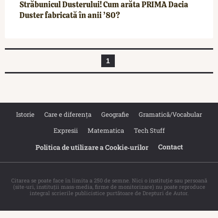
Străbunicul Dusterului! Cum arăta PRIMA Dacia
Duster fabricată în anii ’80?
1
Istorie
Care e diferența
Geografie
Gramatică/Vocabular
Expresii
Matematica
Tech Stuff
Contact
Politica de utilizare a Cookie‐urilor
Citarea se poate face în limita a 250 de semne. Nici o instituţie sau persoană
(site-uri, instituţii mass-media, firme de monitorizare) nu poate reproduce
integral scrierile publicistice purtătoare de Drepturi de Autor.