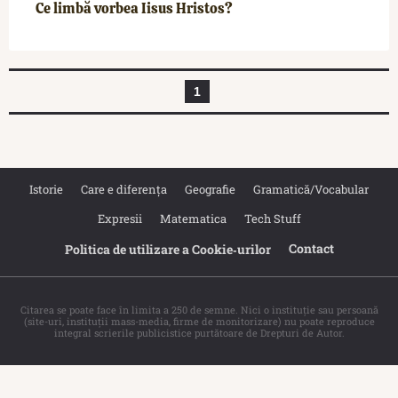
Ce limbă vorbea Iisus Hristos?
1
Istorie
Care e diferența
Geografie
Gramatică/Vocabular
Expresii
Matematica
Tech Stuff
Contact
Politica de utilizare a Cookie‐urilor
Citarea se poate face în limita a 250 de semne. Nici o instituţie sau persoană
(site-uri, instituţii mass-media, firme de monitorizare) nu poate reproduce
integral scrierile publicistice purtătoare de Drepturi de Autor.